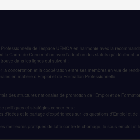
ion Professionnelle de l’espace UEMOA en harmonie avec la recommand
 le Cadre de Concertation avec l’adoption des statuts qui déclinent u
trouve dans les lignes qui suivent :
a concertation et la coopération entre ses membres en vue de rendr
ionales en matière d’Emploi et de Formation Professionnelle.
vités des structures nationales de promotion de l’Emploi et de Formatio
 de politiques et stratégies concertées ;
d’idées et le partage d’expériences sur les questions d’Emploi et de
on des meilleures pratiques de lutte contre le chômage, le sous-emploi et l