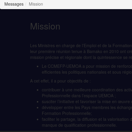
Messages
Mission
Mission
Les Ministres en charge de l’Emploi et de la Format
leur première réunion tenue à Bamako en 2010 ont créé
mission précise et régionale dont la quintessence se re
Le CCMEFP-UEMOA a pour mission de renforcer l
efficientes les politiques nationales et sous rég
A cet effet, il a pour objectifs de :
contribuer à une meilleure coordination des acti
Professionnelle dans l’espace UEMOA ;
susciter l’initiative et favoriser la mise en œuvre
développer entre les Pays membres les échanges 
Formation Professionnelle;
faciliter le partage, la diffusion et la valorisati
manque de qualification professionnelle.