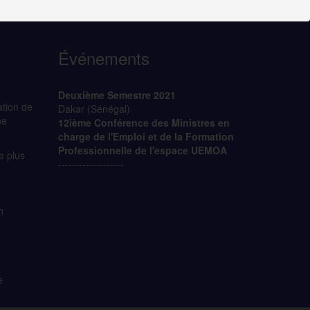
Événements
Deuxième Semestre 2021
ation de
Dakar (Sénégal)
ne
12ième Conférence des Ministres en
charge de l'Emploi et de la Formation
Professionnelle de l'espace UEMOA
e plus
-------------------
n
e